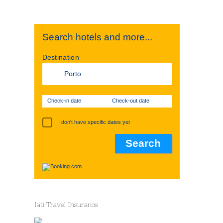
Search hotels and more...
Destination
Check-in date
Check-out date
I don't have specific dates yet
Iati Travel Insurance