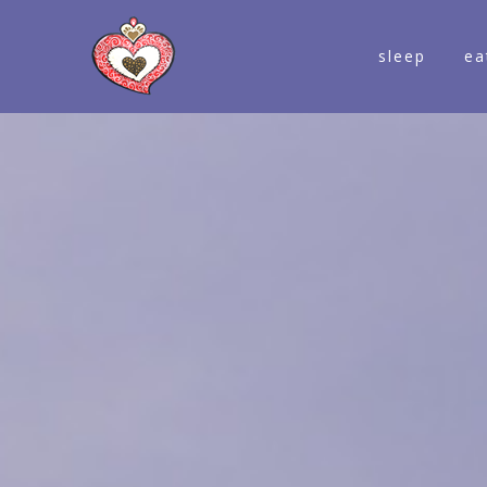
sleep
ea