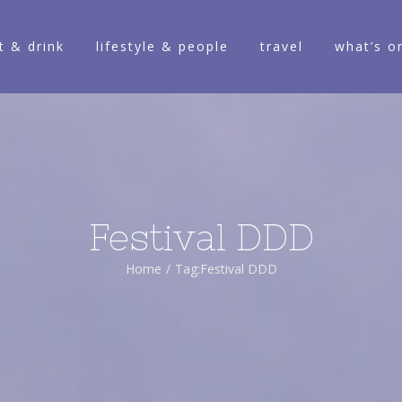
t & drink
lifestyle & people
travel
what’s o
Festival DDD
Home
/
Tag:
Festival DDD