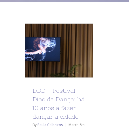
DDD – Festival
Dias da Dança: há
10 anos a fazer
dançar a cidade
By
Paula Calheiros
|
March 6th,