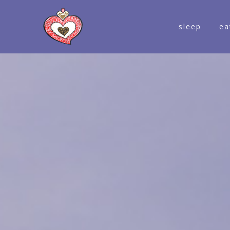
sleep
ea