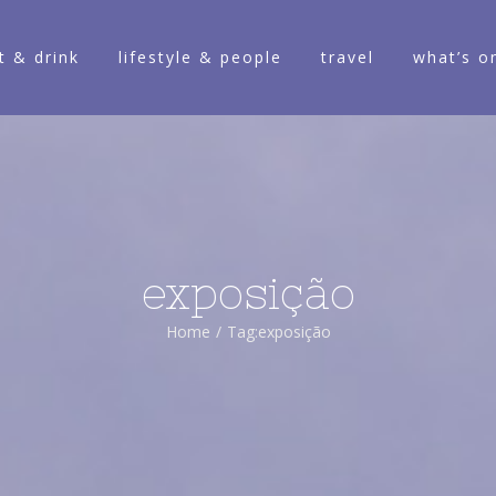
t & drink
lifestyle & people
travel
what’s o
exposição
Home
/
Tag:
exposição