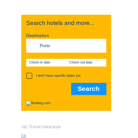
Search hotels and more...
Destination
Check-in date
Check-out date
I don't have specific dates yet
Iati Travel Insurance