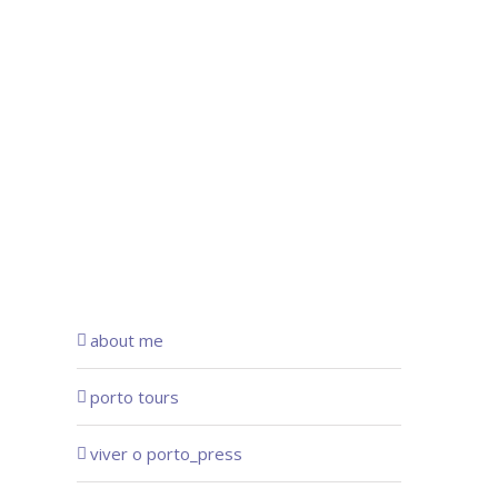
about me
porto tours
viver o porto_press