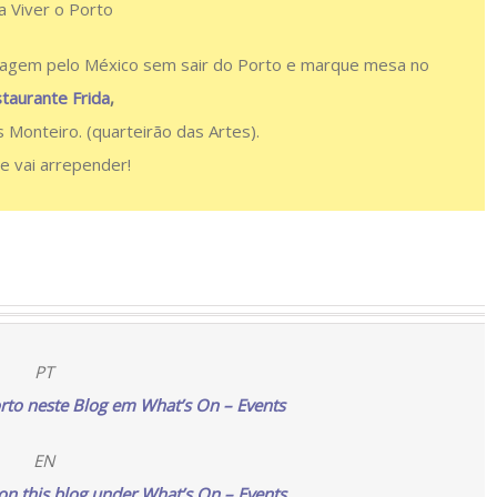
a Viver o Porto
 viagem pelo México sem sair do Porto e marque mesa no
taurante Frida
,
s Monteiro. (quarteirão das Artes).
e vai arrepender!
PT
rto neste Blog em What’s On – Events
EN
 on this blog under What’s On – Events