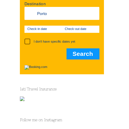
Destination
Check-in date
Check-out date
I don't have specific dates yet
Iati Travel Insurance
Follow me on Instagram