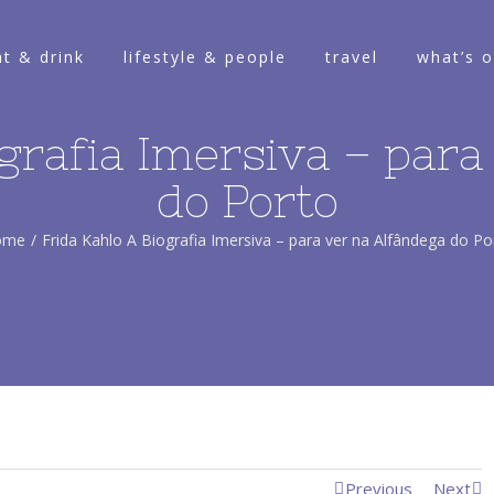
at & drink
lifestyle & people
travel
what’s 
ografia Imersiva – para
do Porto
ome
/
Frida Kahlo A Biografia Imersiva – para ver na Alfândega do Po
Previous
Next