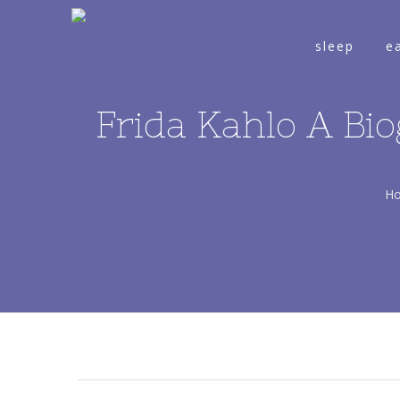
sleep
e
Frida Kahlo A Bi
H