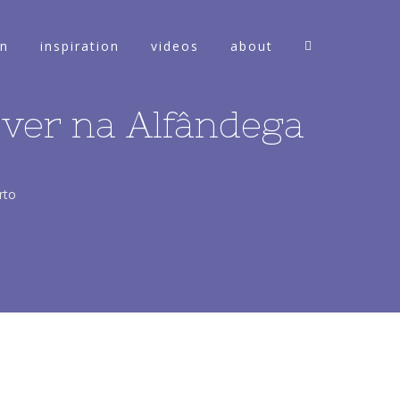
on
inspiration
videos
about
 ver na Alfândega
rto