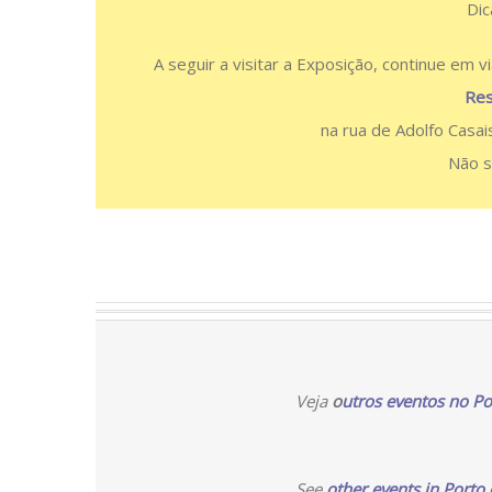
Dic
A seguir a visitar a Exposição, continue em
Res
na rua de Adolfo Casai
Não s
Veja
o
utros eventos no Po
See
other events in Porto