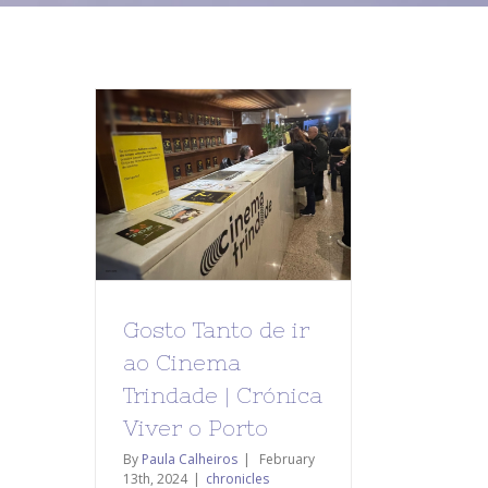
Gosto Tanto de ir
ao Cinema
Trindade | Crónica
Viver o Porto
By
Paula Calheiros
|
February
13th, 2024
|
chronicles