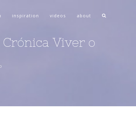
n
inspiration
videos
about
 Crónica Viver o
o