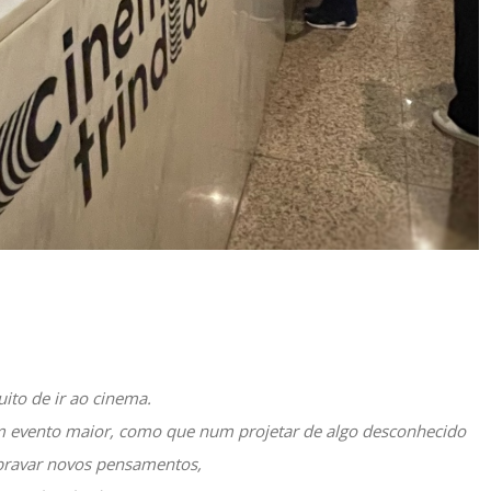
ito de ir ao cinema.
um evento maior, como que num projetar de algo desconhecido
bravar novos pensamentos,