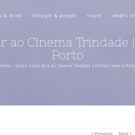
t & drink
lifestyle & people
travel
what’s o
ir ao Cinema Trindade |
Porto
Home
/
Gosto Tanto de ir ao Cinema Trindade | Crónica Viver o Port
Previous
Next