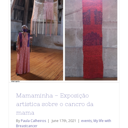
Mamaminha – Exposição
artística sobre o cancro da
mama
By
Paula Calheiros
|
June 17th, 2021
|
events
,
My life with
Breastcancer