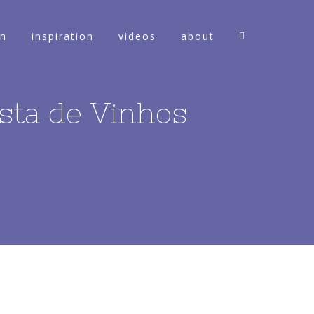
on
inspiration
videos
about
sta de Vinhos