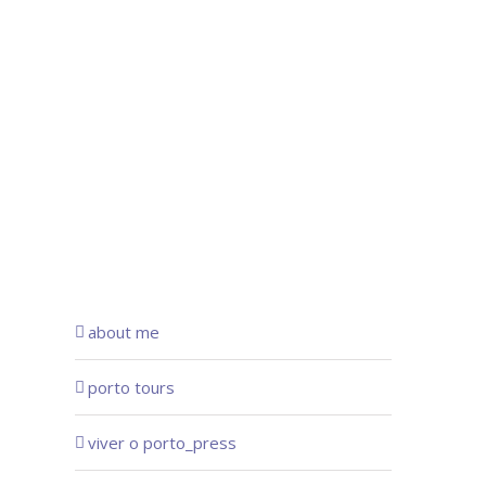
about me
porto tours
viver o porto_press