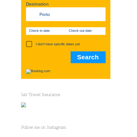
Destination
Check-in date
Check-out date
I don't have specific dates yet
Iati Travel Insurance
Follow me on Instagram