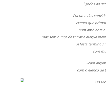
ligados ao seto
Fui uma das convida
evento que primou
num ambiente a b
mas sem nunca descurar a alegria inere
A festa terminou 
com mui
Ficam algum
com o elenco de t