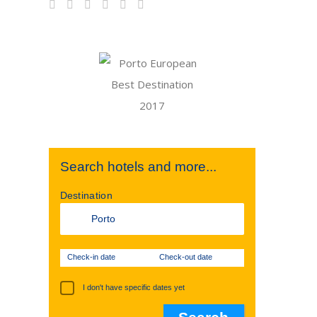
Search hotels and more...
Destination
Check-in date
Check-out date
I don't have specific dates yet