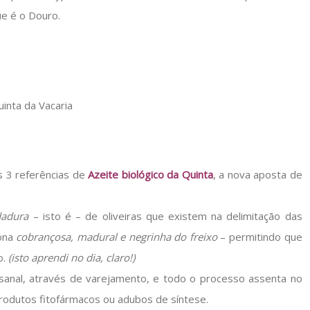
ue é o Douro.
s 3 referências de
Azeite biológico da Quinta
, a nova aposta de
dadura
– isto é – de oliveiras que existem na delimitação das
tona
cobrançosa, madural e negrinha do freixo
– permitindo que
o.
(isto aprendi no dia, claro!)
esanal, através de varejamento, e todo o processo assenta no
rodutos fitofármacos ou adubos de síntese.