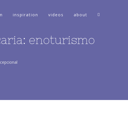
on
inspiration
videos
about
caria: enoturismo
xcepcional