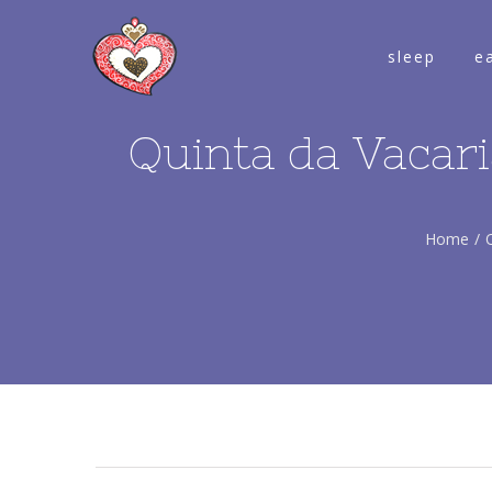
sleep
e
Quinta da Vacari
Home
/