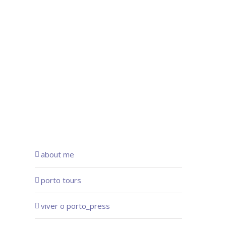
about me
porto tours
viver o porto_press