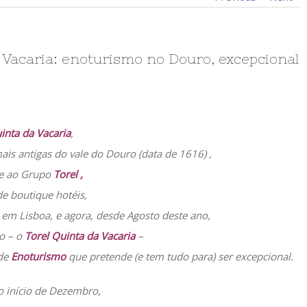
a Vacaria: enoturismo no Douro, excepcional
inta da Vacaria
,
is antigas do vale do Douro (data de 1616) ,
se ao Grupo
Torel ,
e boutique hotéis,
em Lisboa, e agora, desde Agosto deste ano,
o – o
Torel Quinta da Vacaria
–
 de
Enoturismo
que pretende (e tem tudo para) ser excepcional.
no início de Dezembro,