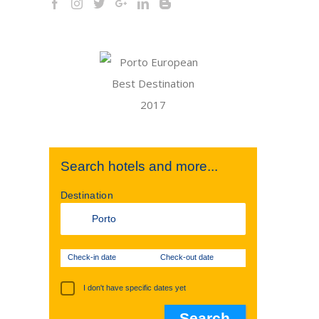
Search hotels and more...
Destination
Check-in date
Check-out date
I don't have specific dates yet