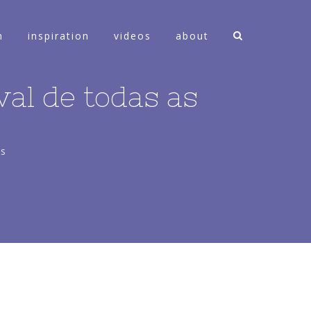
n
inspiration
videos
about
val de todas as
es