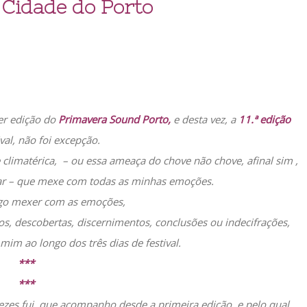
 Cidade do Porto
er edição do
Primavera Sound Porto,
e desta vez, a
11.ª edição
ival, não foi excepção.
 climatérica, – ou essa ameaça do chove não chove, afinal sim ,
sar – que mexe com todas as minhas emoções.
go mexer com as emoções,
 descobertas, discernimentos, conclusões ou indecifrações,
im ao longo dos três dias de festival.
***
***
vezes fui, que acompanho desde a primeira edição, e pelo qual