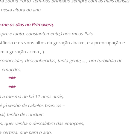
vera Sound Porto têm-nos brindado sempre com as mais densas
nesta altura do ano.
e-me os dias no Primavera,
pre e tanto, constantemente,) nos meus Pais.
stância e os voos altos da geração abaixo, e a preocupação e
om a geração acima , ).
 conhecidas, desconhecidas, tanta gente,…., um turbilhão de
emoções.
***
***
ja a mesma de há 11 anos atrás,
té já venho de cabelos brancos –
al, tenho de concluir:
es, quer venha o descalabro das emoções,
 certeza, que para o ano,