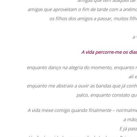
amigas que têm ataques de
amigas que aproveitam o fim de tarde com a anémon
os filhos dos amigos a passar, muitos filh
a 
A vida percorre-me os di
enquanto danço na alegria do momento, enquanto m
ali 
enquanto me abstraio a ouvir as bandas que já co
palco, enquanto constato que
A vida mexe comigo quando finalmente – normalme
a mão,
E já pas