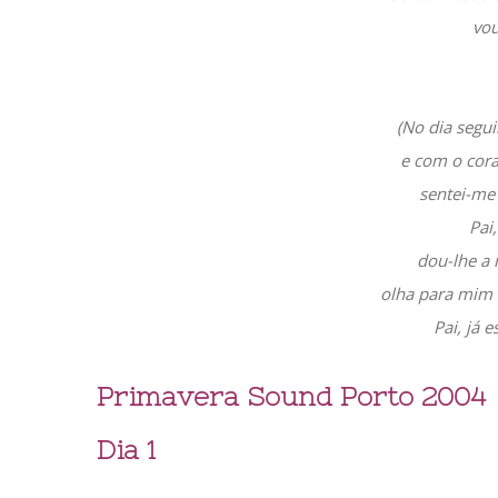
vou
(No dia segui
e com o cora
sentei-me
Pai
dou-lhe a 
olha para mim –
Pai, já e
Primavera Sound Porto 2004
Dia 1