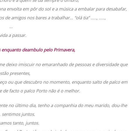
 choro e a quem se dá sempre o ombro,
a envolta em pôr do sol e a música a embalar para desabafar,
os de amigos nos bares a trabalhar… “olá tia” ….., …..,
…
vida a passar.
as enquanto deambulo pelo Primavera,
e deixo imiscuir no emaranhado de pessoas e diversidade que
estão presentes,
nheço ou que descubro no momento, enquanto salto de palco em
 de facto o palco Porto não é o melhor.
nte no último dia, tenho a companhia do meu marido, dou-lhe
 sentimos juntos.
samos tanto, juntos.