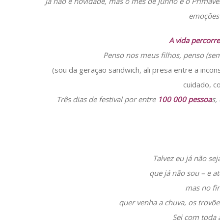
Já não é novidade, mas o mês de Junho e o Prima
emoções 
A vida percorr
Penso nos meus filhos, penso (sem
(sou da geração sandwich, ali presa entre a incon
cuidado, c
Três dias de festival por entre
100 000 pessoa
s,
Talvez eu já não se
que já não sou – e a
mas no fin
quer venha a chuva, os trovõ
Sei com toda a