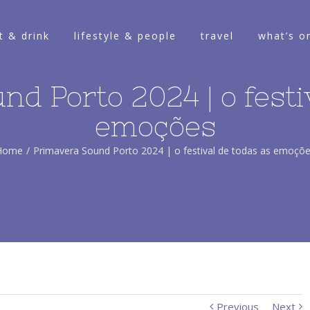
t & drink
lifestyle & people
travel
what’s o
d Porto 2024 | o festi
emoções
Home
/
Primavera Sound Porto 2024 | o festival de todas as emoçõ
Previous
Next