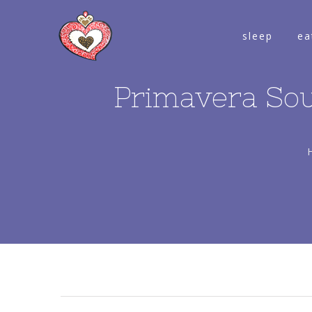
sleep
ea
Primavera Soun