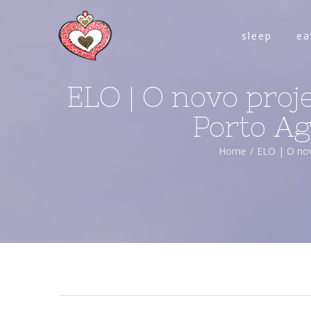
sleep
ea
ELO | O novo proje
Porto Ag
Home
/
ELO | O nov