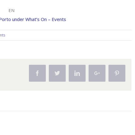
EN
 Porto under What’s On – Events
nts
Facebook
Twitter
Linkedin
Google+
Pintere