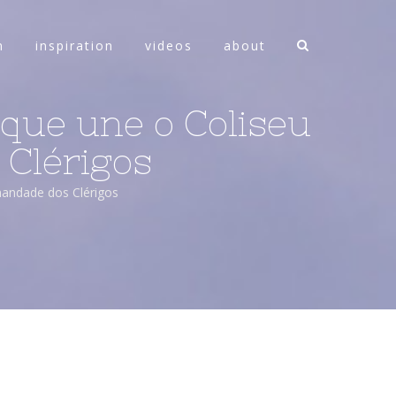
n
inspiration
videos
about
o que une o Coliseu
 Clérigos
mandade dos Clérigos