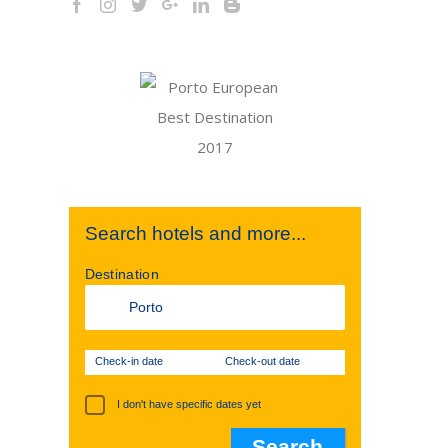
Search hotels and more...
Destination
Check-in date
Check-out date
I don't have specific dates yet