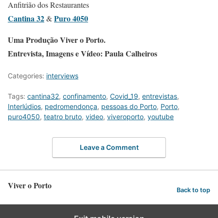
Anfitrião dos Restaurantes
Cantina 32
Puro 4050
&
Uma Produção Viver o Porto.
Entrevista, Imagens e Vídeo: Paula Calheiros
Categories:
interviews
Tags:
cantina32
,
confinamento
,
Covid_19
,
entrevistas
,
Interlúdios
,
pedromendonça
,
pessoas do Porto
,
Porto
,
puro4050
,
teatro bruto
,
video
,
viveroporto
,
youtube
Leave a Comment
Viver o Porto
Back to top