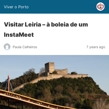
Viver o Porto
Visitar Leiria – à boleia de um
InstaMeet
Paula Calheiros
7 years ago