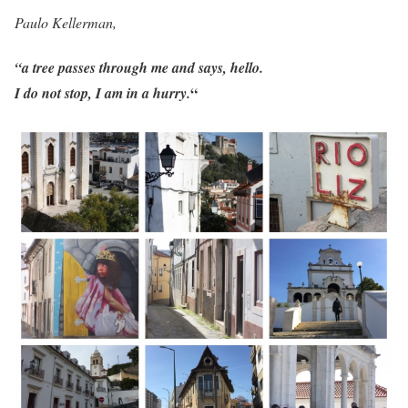
Paulo Kellerman,
“a tree passes through me and says, hello.
“
I do not stop, I am in a hurry.