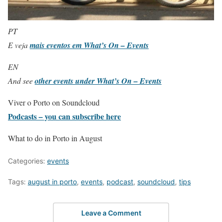
PT
E veja
mais eventos em What’s On – Events
EN
And see
other events under What’s On – Events
Viver o Porto on Soundcloud
Podcasts – you can subscribe here
What to do in Porto in August
Categories:
events
Tags:
august in porto
,
events
,
podcast
,
soundcloud
,
tips
Leave a Comment