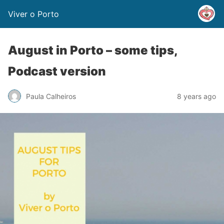
Viver o Porto
August in Porto – some tips,
Podcast version
Paula Calheiros
8 years ago