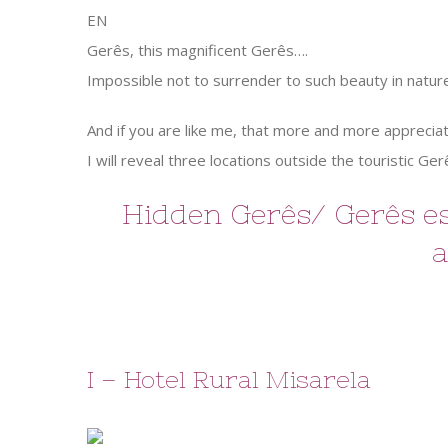
EN
Gerês, this magnificent Gerês….
Impossible not to surrender to such beauty in natur
And if you are like me, that more and more appreciat
I will reveal three locations outside the touristic G
Hidden Gerês/ Gerês esc
I – Hotel Rural Misarela