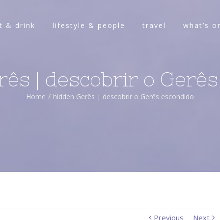
t & drink
lifestyle & people
travel
what’s o
ês | descobrir o Gerê
Home
/
hidden Gerês | descobrir o Gerês escondido
Previous
Next