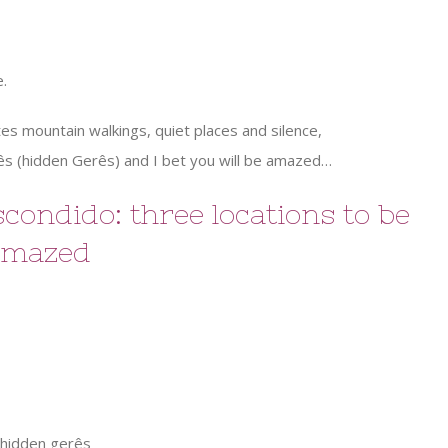
e.
es mountain walkings, quiet places and silence,
erês (hidden Gerês) and I bet you will be amazed…
ondido: three locations to be
amazed