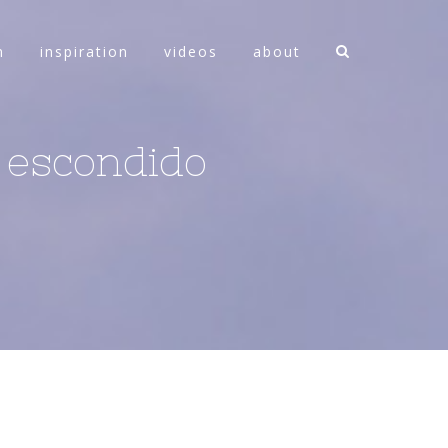
n
inspiration
videos
about
s escondido