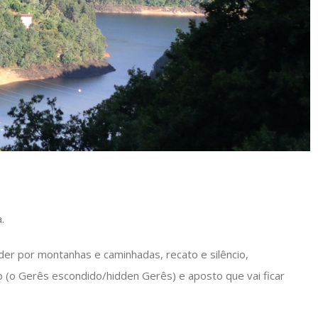
.
er por montanhas e caminhadas, recato e silêncio,
co (o Gerês escondido/hidden Gerês) e aposto que vai ficar