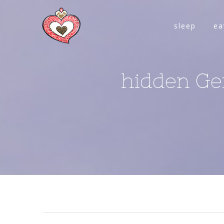
sleep
ea
hidden Ger