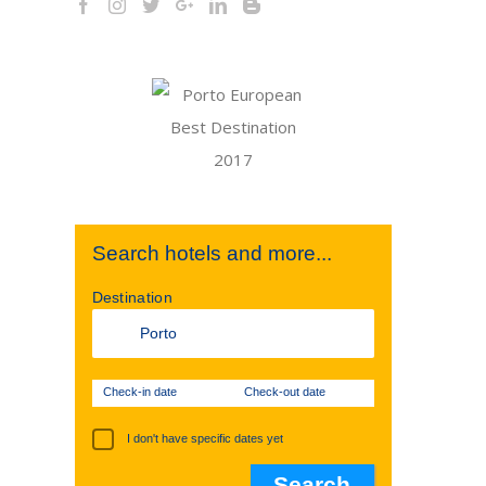
Search hotels and more...
Destination
Check-in date
Check-out date
I don't have specific dates yet