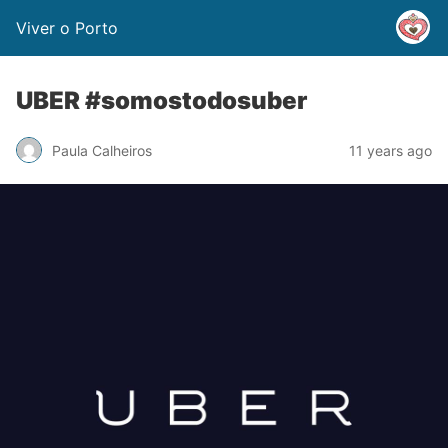
Viver o Porto
UBER #somostodosuber
Paula Calheiros
11 years ago