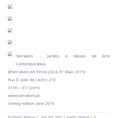
Serralves – Jardins e Museu de Arte
Contemporânea
@
Serralves em Festa
(30 & 31 Maio 2015)
Rua D. João de Castro 210
4150 – 417 porto
www.serralves.pt
coming edition: June 2016
By
Paula Calheiros
|
June 3rd, 2015
|
events
,
general
|
0