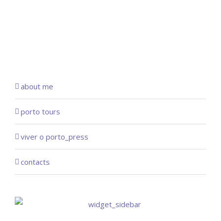
about me
porto tours
viver o porto_press
contacts