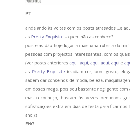
PT
ainda ando às voltas com os posts atrasados….e aqui
as
Pretty Exquisite
– quem não as conhece?
pois elas dão hoje lugar a mais uma rubrica da m
pessoas com projectos interessantes, com os quais
(ver posts anteriores
aqui
,
aqui
,
aqui
,
aqui
,
aqui
e
aq
as
Pretty Exquisite
irradiam cor, bom gosto, eleg
sabem dar conselhos de moda, beleza, maquilhagem, 
em doses mega, pois sou bastante negligente com 
mas reconheço, bastam às vezes pequenos ges
sofisticações extra em dias de festa para ficarmos
ano:):)
ENG