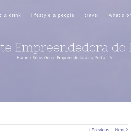
t & drink
lifestyle & people
travel
what’s o
nte Empreendedora do P
Home
/
Série: Gente Empreendedora do Porto – VII
Previous
Next