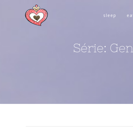
sleep
ea
Série: Ge