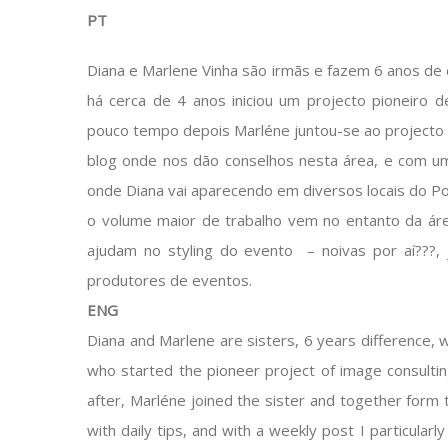
PT
Diana e Marlene Vinha são irmãs e fazem 6 anos de d
há cerca de 4 anos iniciou um projecto pioneiro 
pouco tempo depois Marléne juntou-se ao projecto
blog onde nos dão conselhos nesta área, e com um
onde Diana vai aparecendo em diversos locais do P
o volume maior de trabalho vem no entanto da ár
ajudam no styling do evento – noivas por aí???,
produtores de eventos.
ENG
Diana and Marlene are sisters, 6 years difference, 
who started the pioneer project of image consulting
after, Marléne joined the sister and together form
with daily tips, and with a weekly post I particular