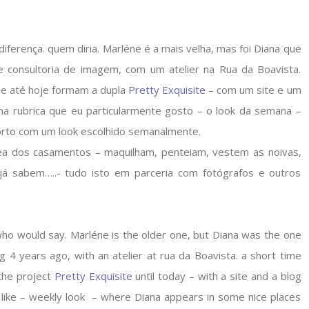
iferença. quem diria. Marléne é a mais velha, mas foi Diana que
de consultoria de imagem, com um atelier na Rua da Boavista.
 e até hoje formam a dupla
Pretty Exquisite
– com um site e um
a rubrica que eu particularmente gosto – o look da semana –
orto com um look escolhido semanalmente.
ea dos casamentos – maquilham, penteiam, vestem as noivas,
 já sabem…..- tudo isto em parceria com fotógrafos e outros
who would say. Marléne is the older one, but Diana was the one
 4 years ago, with an atelier at rua da Boavista. a short time
 the project
Pretty Exquisite
until today – with a site and a blog
ly like – weekly look – where Diana appears in some nice places