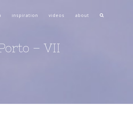
n
inspiration
videos
about
orto – VII