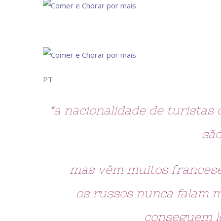
PT
“a nacionalidade de turistas
são
mas vêm muitos franceses
os russos nunca falam m
conseguem l