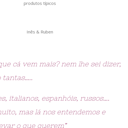
produtos típicos
Inês & Ruben
 que cá vem mais? nem lhe sei dizer,
 tantas…..
, italianos, espanhóis, russos….
uito, mas lá nos entendemos e
evar o que querem”