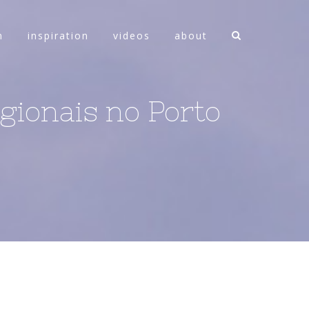
n
inspiration
videos
about
gionais no Porto