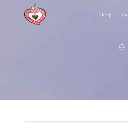
sleep
ea
e