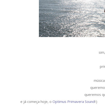
sim
pr
música
queremos
queremos qu
e já começa hoje, o
Optimus Primavera Sound
!:)