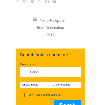
Search hotels and more...
Destination
Check-in date
Check-out date
I don't have specific dates yet