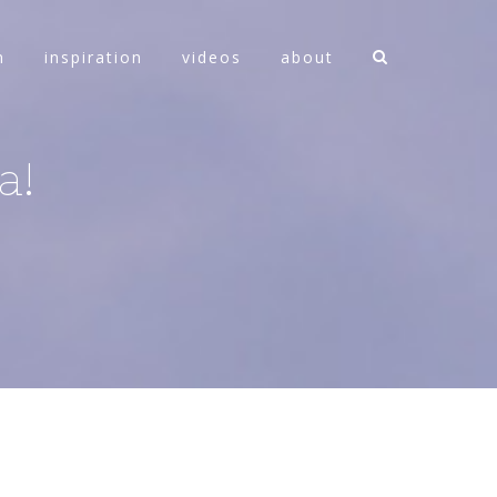
n
inspiration
videos
about
a!