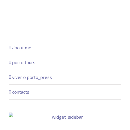
about me
porto tours
viver o porto_press
contacts