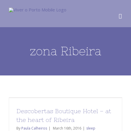
zona Ribeira
Descobertas Boutique Hotel – at
the heart of Ribeira
By
Paula Calheiros
|
March 16th, 2016
|
sleep