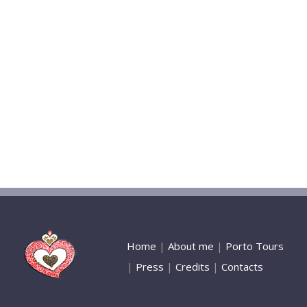
Home
|
About me
|
Porto Tours
|
Press
|
Credits
|
Contacts