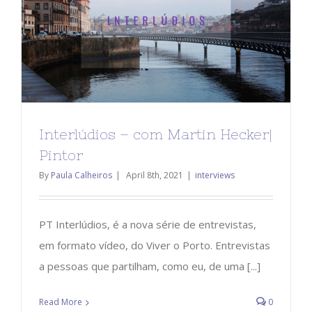
Interlúdios – com Martin Hecker|
Pintor
By
Paula Calheiros
|
April 8th, 2021
|
interviews
PT Interlúdios, é a nova série de entrevistas,
em formato vídeo, do Viver o Porto. Entrevistas
a pessoas que partilham, como eu, de uma [...]
Read More
0