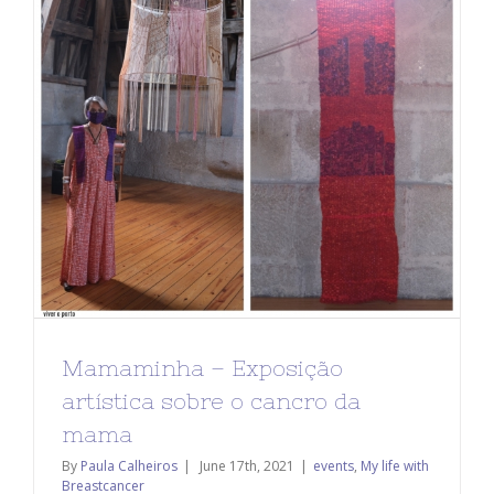
Mamaminha – Exposição
artística sobre o cancro da
mama
By
Paula Calheiros
|
June 17th, 2021
|
events
,
My life with
Breastcancer