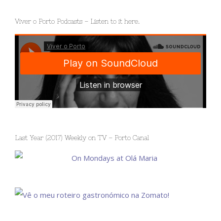
Viver o Porto Podcasts – Listen to it here.
Last Year (2017) Weekly on TV – Porto Canal