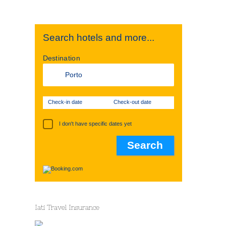
Search hotels and more...
Destination
Check-in date
Check-out date
I don't have specific dates yet
Iati Travel Insurance