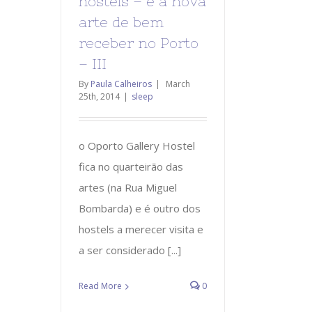
hostels – e a nova
arte de bem
receber no Porto
– III
By
Paula Calheiros
|
March
25th, 2014
|
sleep
o Oporto Gallery Hostel
fica no quarteirão das
artes (na Rua Miguel
Bombarda) e é outro dos
hostels a merecer visita e
a ser considerado [...]
Read More
0