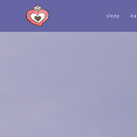
sleep
ea