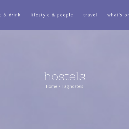
t & drink
lifestyle & people
travel
what’s o
hostels
Home
/
Tag:
hostels