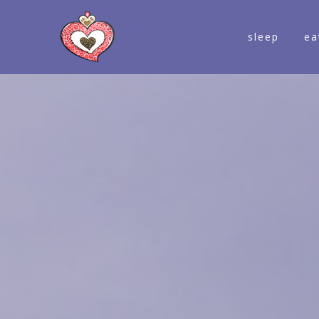
sleep
ea