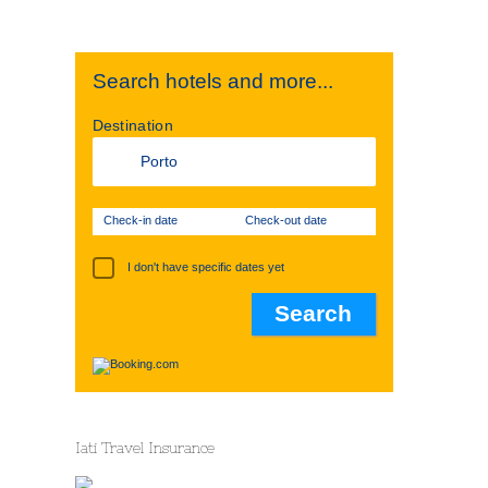
Search hotels and more...
Destination
Check-in date
Check-out date
I don't have specific dates yet
Iati Travel Insurance