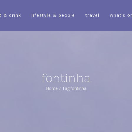
t & drink
lifestyle & people
travel
what’s o
fontinha
Home
/
Tag:
fontinha