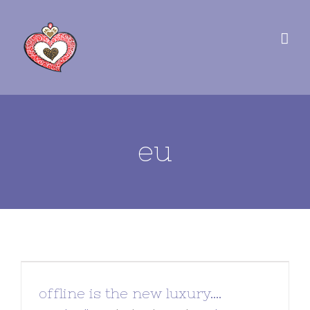
eu
offline is the new luxury….