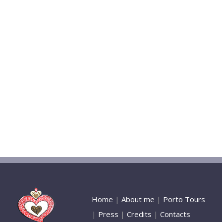
Home
|
About me
|
Porto Tours
|
Press
|
Credits
|
Contacts