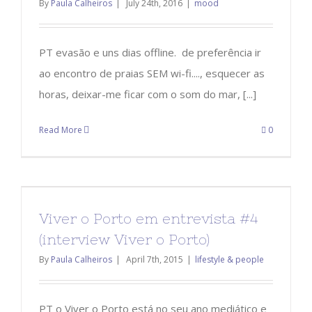
By
Paula Calheiros
|
July 24th, 2016
|
mood
PT evasão e uns dias offline. de preferência ir
ao encontro de praias SEM wi-fi...., esquecer as
horas, deixar-me ficar com o som do mar, [...]
Read More
0
Viver o Porto em entrevista #4
(interview Viver o Porto)
By
Paula Calheiros
|
April 7th, 2015
|
lifestyle & people
PT o Viver o Porto está no seu ano mediático e