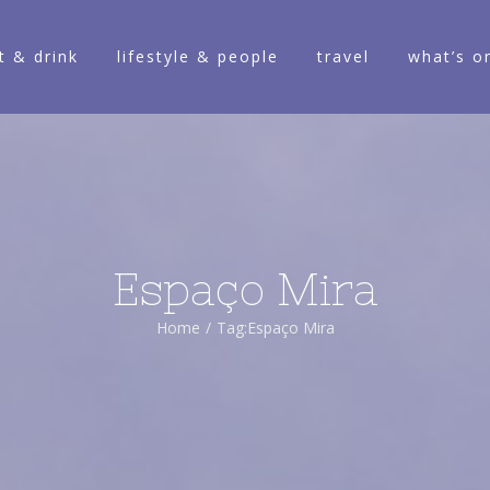
t & drink
lifestyle & people
travel
what’s o
Espaço Mira
Home
/
Tag:
Espaço Mira