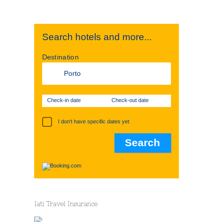
Search hotels and more...
Destination
Check-in date
Check-out date
I don't have specific dates yet
Iati Travel Insurance