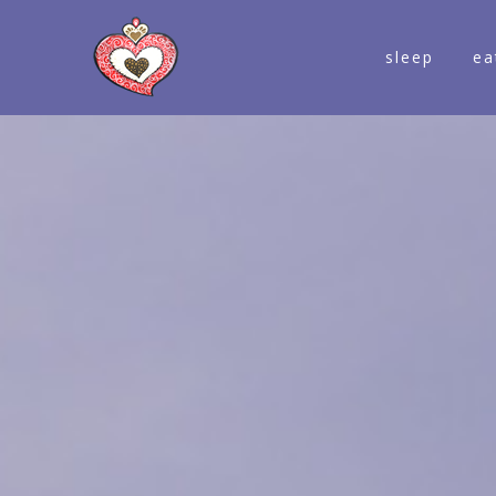
sleep
ea