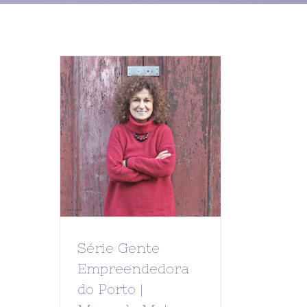
Série Gente
Empreendedora
do Porto |