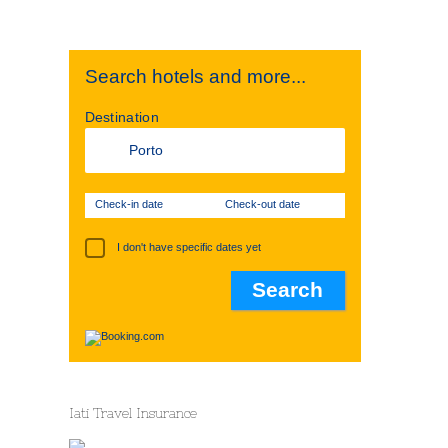
Search hotels and more...
Destination
Check-in date
Check-out date
I don't have specific dates yet
Iati Travel Insurance