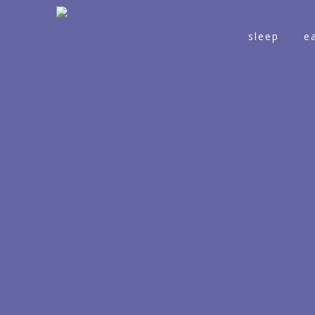
sleep
e