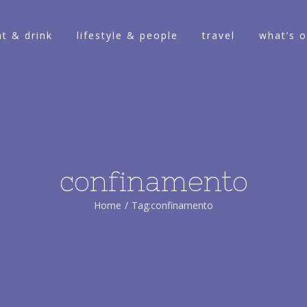
at & drink
lifestyle & people
travel
what’s 
confinamento
Home
/
Tag:
confinamento