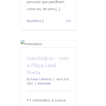
pessoas que partilham,
como eu, de uma [...]
Read More
0
Interlúdios – com
a Filipa Leal|
Poeta
By
Paula Calheiros
|
April 2nd,
2021
|
interviews
PT Interlúdios, é a nova