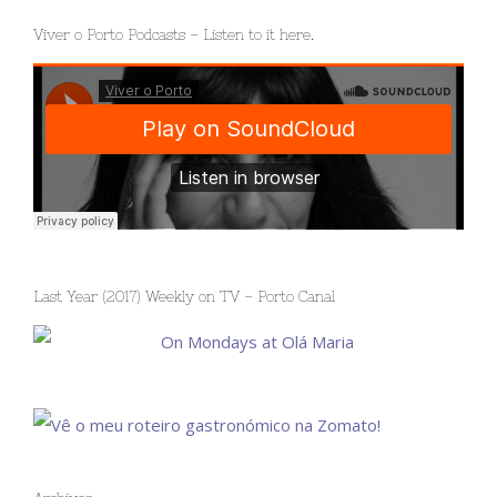
Viver o Porto Podcasts – Listen to it here.
Last Year (2017) Weekly on TV – Porto Canal