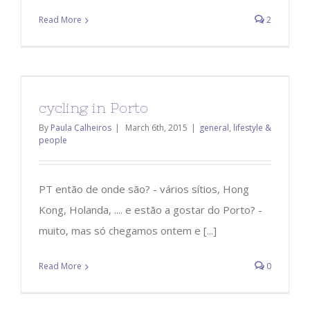
Read More
2
cycling in Porto
By
Paula Calheiros
|
March 6th, 2015
|
general
,
lifestyle &
people
PT então de onde são? - vários sítios, Hong
Kong, Holanda, .... e estão a gostar do Porto? -
muito, mas só chegamos ontem e [...]
Read More
0