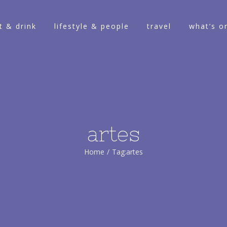
t & drink
lifestyle & people
travel
what’s o
artes
Home
/
Tag:
artes