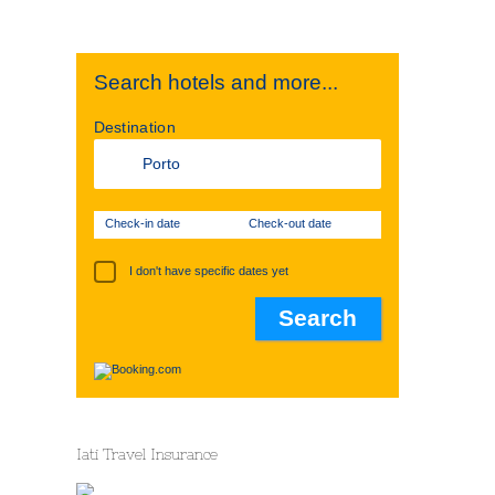
Search hotels and more...
Destination
Check-in date
Check-out date
I don't have specific dates yet
Iati Travel Insurance