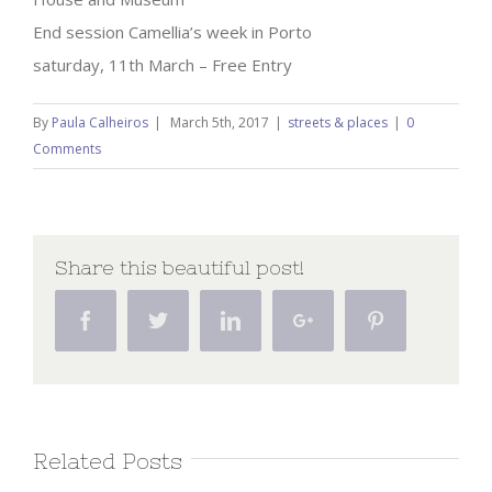
End session Camellia’s week in Porto
saturday, 11th March – Free Entry
By
Paula Calheiros
|
March 5th, 2017
|
streets & places
|
0
Comments
Share this beautiful post!
Facebook
Twitter
Linkedin
Google+
Pinterest
Related Posts