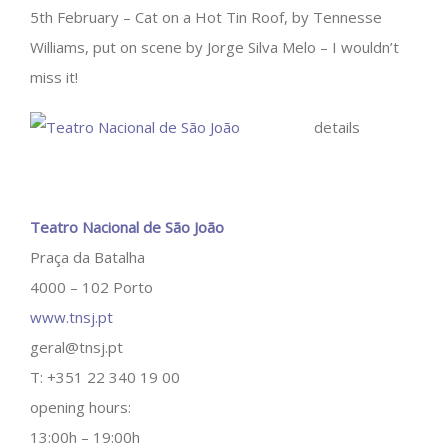
5th February – Cat on a Hot Tin Roof, by Tennesse
Williams, put on scene by Jorge Silva Melo – I wouldn’t
miss it!
details
Teatro Nacional de São João
Praça da Batalha
4000 – 102 Porto
www.tnsj.pt
geral@tnsj.pt
T: +351 22 340 19 00
opening hours:
13:00h – 19:00h