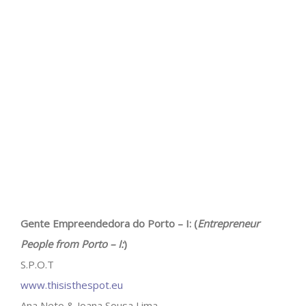
Gente Empreendedora do Porto – I: (
Entrepreneur
People from Porto – I:
)
S.P.O.T
www.thisisthespot.eu
Ana Neto & Joana Sousa Lima