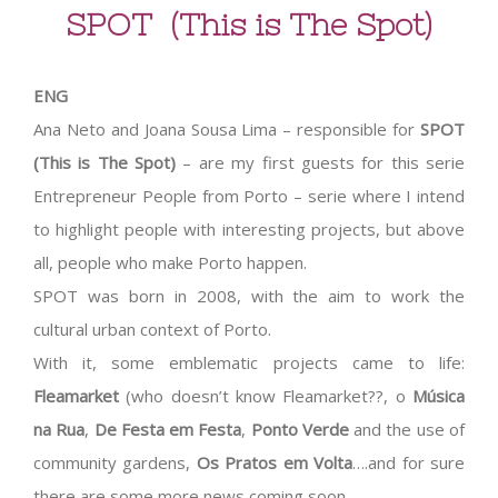
SPOT (This is The Spot)
ENG
Ana Neto and Joana Sousa Lima – responsible for
SPOT
(This is The Spot)
– are my first guests for this serie
Entrepreneur People from Porto – serie where I intend
to highlight people with interesting projects, but above
all, people who make Porto happen.
SPOT was born in 2008, with the aim to work the
cultural urban context of Porto.
With it, some emblematic projects came to life:
Fleamarket
(who doesn’t know Fleamarket??, o
Música
na Rua
,
De Festa em Festa
,
Ponto Verde
and the use of
community gardens,
Os Pratos em Volta
….and for sure
there are some more news coming soon.