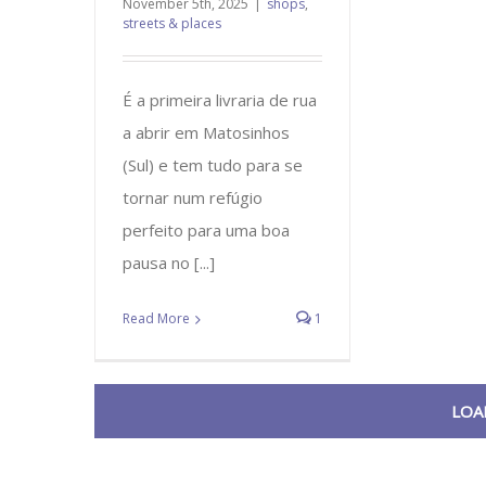
November 5th, 2025
|
shops
,
streets & places
É a primeira livraria de rua
a abrir em Matosinhos
(Sul) e tem tudo para se
tornar num refúgio
perfeito para uma boa
pausa no [...]
Read More
1
LOA