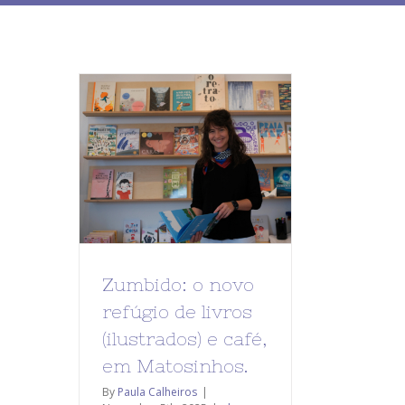
Zumbido: o novo
refúgio de livros
(ilustrados) e café,
em Matosinhos.
By
Paula Calheiros
|