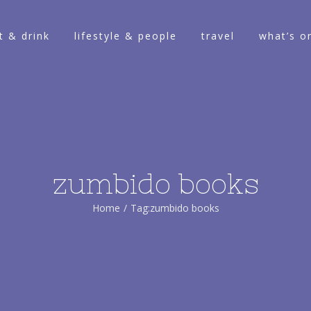
t & drink
lifestyle & people
travel
what’s o
zumbido books
Home
/
Tag:
zumbido books