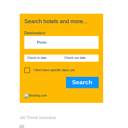
Search hotels and more...
Destination
Check-in date
Check-out date
I don't have specific dates yet
Iati Travel Insurance