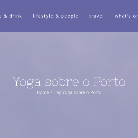
t & drink
lifestyle & people
travel
what’s o
Yoga sobre o Porto
Home
/
Tag:
Yoga sobre o Porto