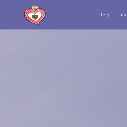
sleep
ea