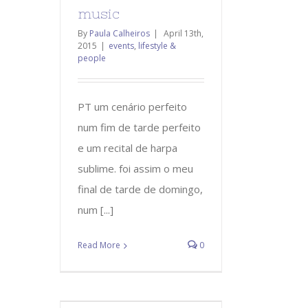
music
By
Paula Calheiros
|
April 13th,
2015
|
events
,
lifestyle &
people
PT um cenário perfeito
num fim de tarde perfeito
e um recital de harpa
sublime. foi assim o meu
final de tarde de domingo,
num [...]
Read More
0