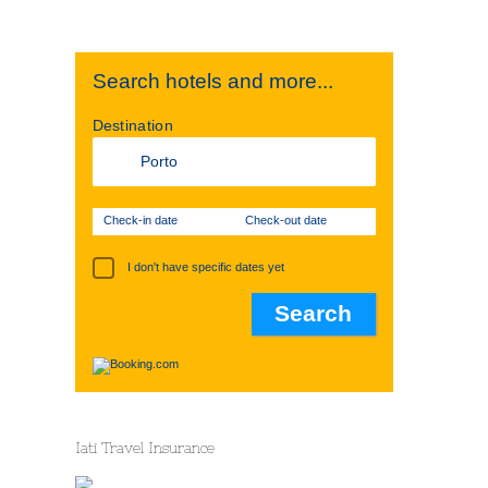
Search hotels and more...
Destination
Check-in date
Check-out date
I don't have specific dates yet
Iati Travel Insurance