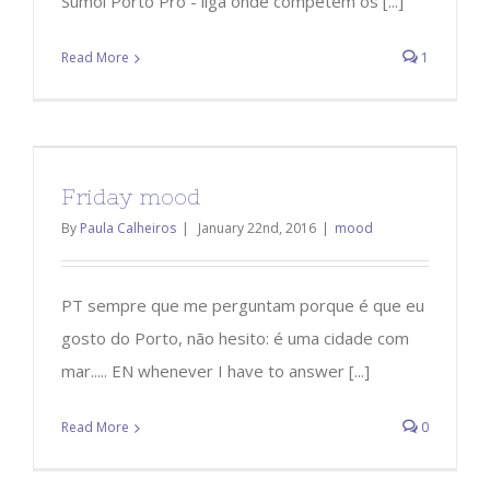
Sumol Porto Pro - liga onde competem os [...]
Read More
1
Friday mood
By
Paula Calheiros
|
January 22nd, 2016
|
mood
PT sempre que me perguntam porque é que eu
gosto do Porto, não hesito: é uma cidade com
mar..... EN whenever I have to answer [...]
Read More
0