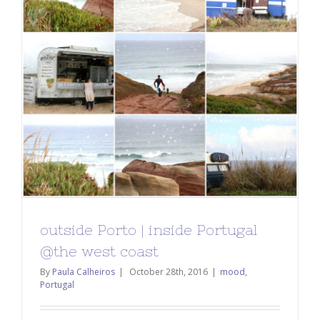
outside Porto | inside Portugal
@the west coast
By
Paula Calheiros
|
October 28th, 2016
|
mood
,
Portugal