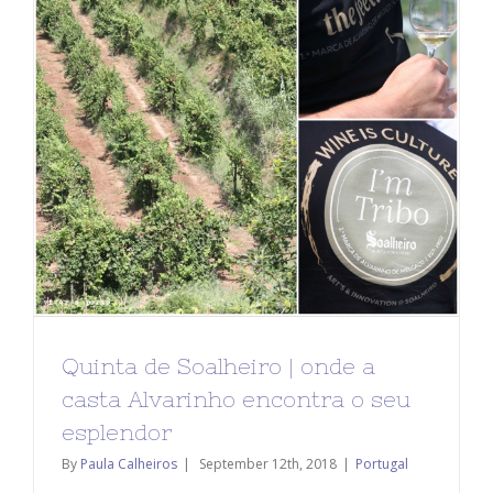
Quinta de Soalheiro | onde a
casta Alvarinho encontra o seu
esplendor
By
Paula Calheiros
|
September 12th, 2018
|
Portugal