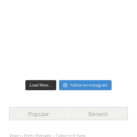
Follow on Instagram
Load More...
Popular
Recent
Viver o Porto Podcasts – Listen to it here.