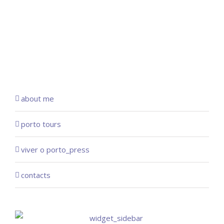
about me
porto tours
viver o porto_press
contacts