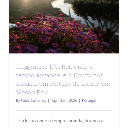
Imaginário D’el Rei: onde o
tempo abranda, e o Douro nos
abraça. Um refúgio de sonho em
Mesão Frio.
By
Paula Calheiros
|
April 26th, 2026
|
Portugal
Há locais onde o tempo abranda, tira-nos o