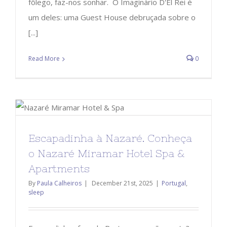
fôlego, faz-nos sonhar. O Imaginário D'El Rei é
um deles: uma Guest House debruçada sobre o
[...]
Read More
0
Escapadinha à Nazaré. Conheça
o Nazaré Miramar Hotel Spa &
Apartments
By
Paula Calheiros
|
December 21st, 2025
|
Portugal
,
sleep