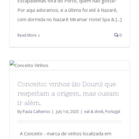
Escapadinhas fora do Porto, quem não gosta?
Por aqui adoramos, e a última foi até à Nazaré,
com dormida no Nazaré Miramar Hotel Spa & [...]
Read More
0
Conceito: vinhos (do Douro) que
respeitam a origem, mas ousam
ir além.
By
Paula Calheiros
|
July 1st, 2025
|
eat & drink
,
Portugal
A Conceito - marca de vinhos localizada em