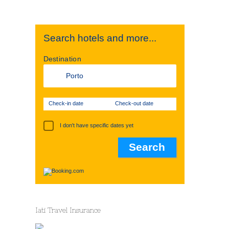
Search hotels and more...
Destination
Check-in date
Check-out date
I don't have specific dates yet
Iati Travel Insurance