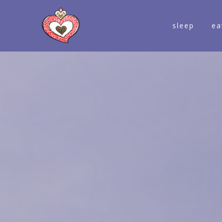
sleep
ea