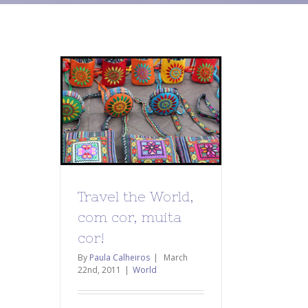
Travel the World,
com cor, muita
cor!
By
Paula Calheiros
|
March
22nd, 2011
|
World