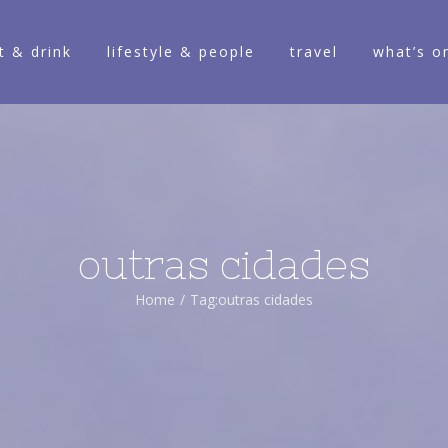
t & drink
lifestyle & people
travel
what’s o
outras cidades
Home
/
Tag:
outras cidades