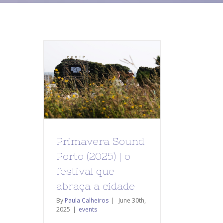
Primavera Sound
Porto (2025) | o
festival que
abraça a cidade
By
Paula Calheiros
|
June 30th,
2025
|
events