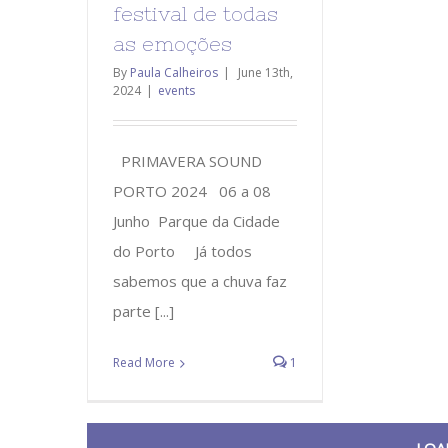
festival de todas
as emoções
By
Paula Calheiros
|
June 13th,
2024
|
events
PRIMAVERA SOUND
PORTO 2024 06 a 08
Junho Parque da Cidade
do Porto Já todos
sabemos que a chuva faz
parte [...]
Read More
1
LOA