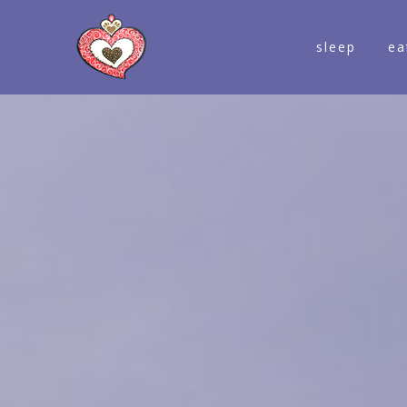
sleep
ea