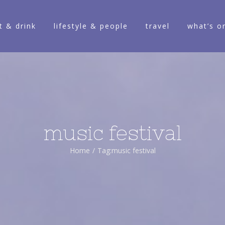
t & drink
lifestyle & people
travel
what’s o
music festival
Home
/
Tag:
music festival