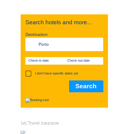
Search hotels and more...
Destination
Check-in date
Check-out date
I don't have specific dates yet
Iati Travel Insurance