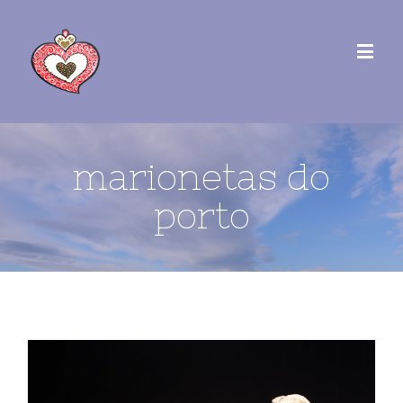
marionetas do
porto