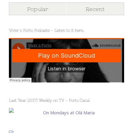
Popular
Recent
Viver o Porto Podcasts – Listen to it here.
Last Year (2017) Weekly on TV – Porto Canal