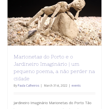
Marionetas do Porto e o
Jardineiro Imaginário | um
pequeno poema, a não perder na
cidade
By
Paula Calheiros
|
March 31st, 2022
|
events
Jardineiro Imaginário Marionetas do Porto Tão