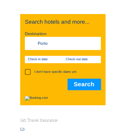
Search hotels and more...
Destination
Check-in date
Check-out date
I don't have specific dates yet
Iati Travel Insurance