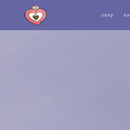
sleep
ea