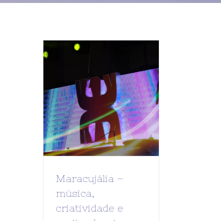
Maracujália –
música,
criatividade e