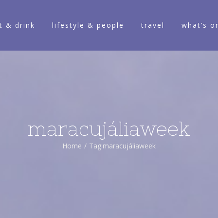
t & drink
lifestyle & people
travel
what’s o
maracujáliaweek
Home
/
Tag:
maracujáliaweek