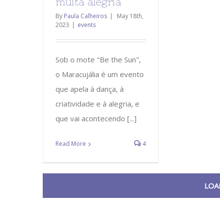
muita alegria
By
Paula Calheiros
|
May 18th,
2023
|
events
Sob o mote "Be the Sun",
o Maracujália é um evento
que apela à dança, à
criatividade e à alegria, e
que vai acontecendo [...]
Read More
4
LOA