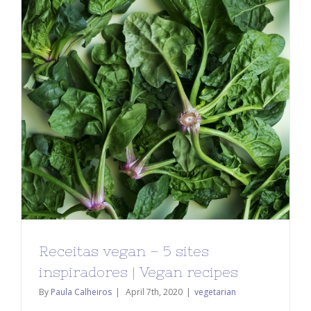
Receitas vegan – 5 sites
inspiradores | Vegan recipes
By
Paula Calheiros
|
April 7th, 2020
|
vegetarian