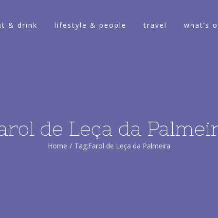
at & drink
lifestyle & people
travel
what’s 
arol de Leça da Palmei
Home
/
Tag:
Farol de Leça da Palmeira