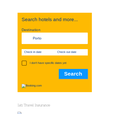
Search hotels and more...
Destination
Check-in date
Check-out date
I don't have specific dates yet
Iati Travel Insurance