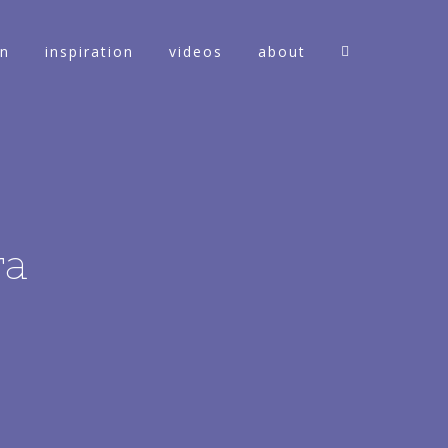
on
inspiration
videos
about
ra