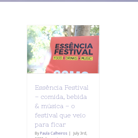
Essência Festival
– comida, bebida
& música – o
festival que veio
para ficar
By
Paula Calheiros
|
July 3rd,