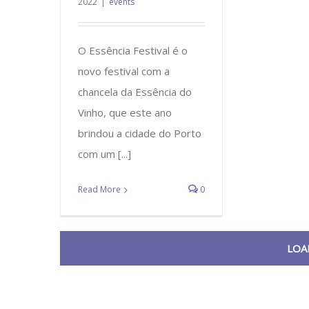
2022
|
events
O Essência Festival é o
novo festival com a
chancela da Essência do
Vinho, que este ano
brindou a cidade do Porto
com um [...]
Read More
0
LOA