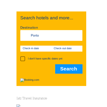
Search hotels and more...
Destination
Check-in date
Check-out date
I don't have specific dates yet
Iati Travel Insurance