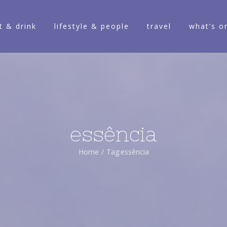
t & drink
lifestyle & people
travel
what’s o
essência
Home
/
Tag:
essência