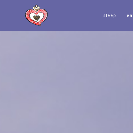
sleep
ea