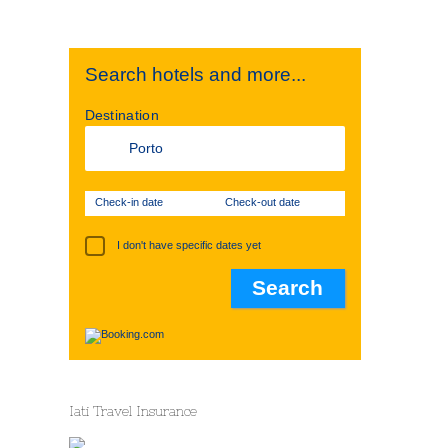
Search hotels and more...
Destination
Check-in date
Check-out date
I don't have specific dates yet
Iati Travel Insurance