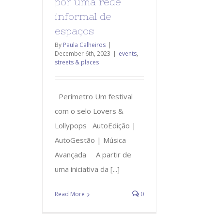
por uma rede
informal de
espaços
By
Paula Calheiros
|
December 6th, 2023
|
events
,
streets & places
Perímetro Um festival
com o selo Lovers &
Lollypops AutoEdição |
AutoGestão | Música
Avançada A partir de
uma iniciativa da [...]
Read More
0