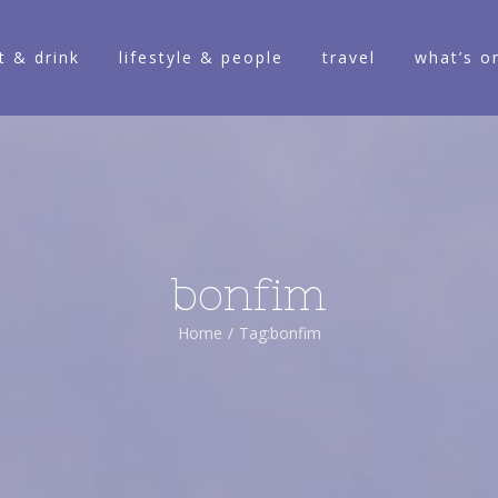
t & drink
lifestyle & people
travel
what’s o
bonfim
Home
/
Tag:
bonfim