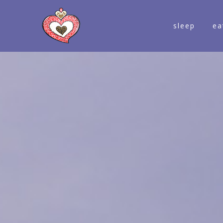
sleep
ea