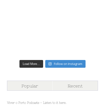
Follow on Instagram
Load More...
Popular
Recent
Viver o Porto Podcasts – Listen to it here.