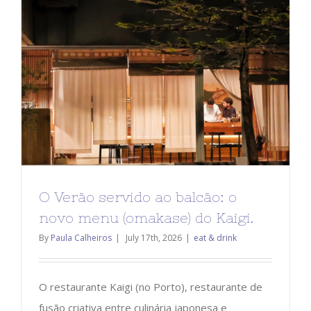
O Verão servido ao balcão: o
novo menu (omakase) do Kaigi.
By
Paula Calheiros
|
July 17th, 2026
|
eat & drink
O restaurante Kaigi (no Porto), restaurante de
fusão criativa entre culinária japonesa e