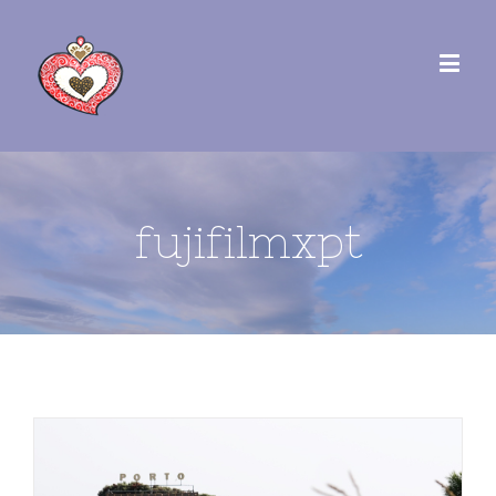
fujifilmxpt