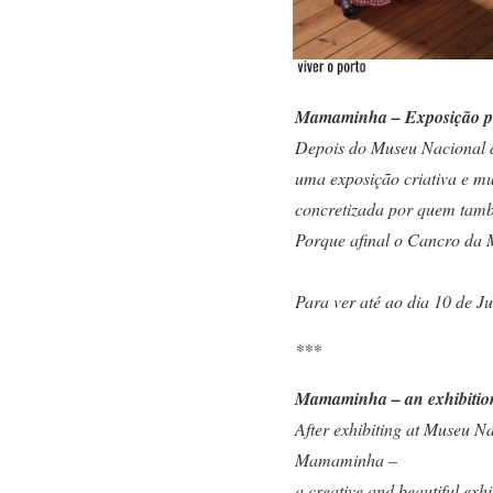
Mamaminha – Exposição po
Depois do Museu Nacional d
uma exposição criativa e mu
concretizada por quem tamb
Porque afinal o Cancro da M
Para ver até ao dia 10 de 
***
Mamaminha – an exhibition
After exhibiting at Museu Na
Mamaminha –
a creative and beautiful ex