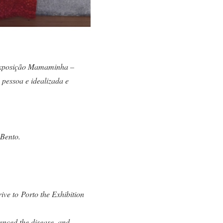
 exposição Mamaminha –
pessoa e idealizada e
 Bento.
ive to Porto the Exhibition
enced the disease, and