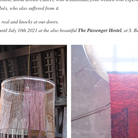
nês, who also suffered from it.
 real and knocks at our doors.
ntil July 10th 2021 at the also beautiful
The Passenger Hostel
, at S. B