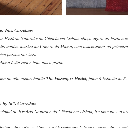
r Inês Carrelhas
e História Natural e da Ciência em Lisboa, chega agora ao Porto a
ito bonita, alusiva ao Cancro da Mama, com testemunhos na primeira 
ém passou por isso.
ama é tão real e bate-nos à porta.
Julho no não menos bonito
The Passenger Hostel
, junto à Estação de S.
 by Inês Carrelhas
cional de História Natural e da Ciência em Lisboa, it’s time now to arr
hibition, about Breast Cancer, with testimonials from women who experi